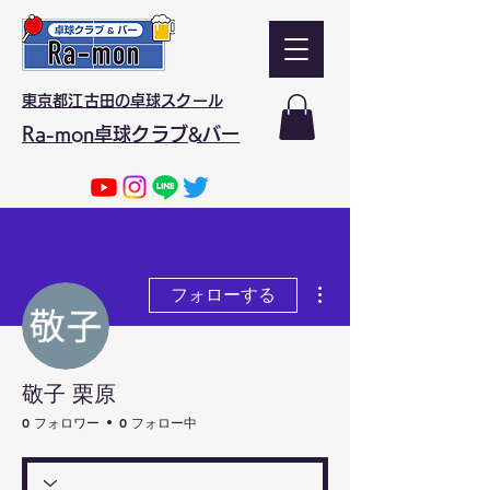
東京都江古田の卓球スクール
Ra-mon卓球クラブ&バー
その他
フォローする
敬子 栗原
0 フォロワー
0 フォロー中