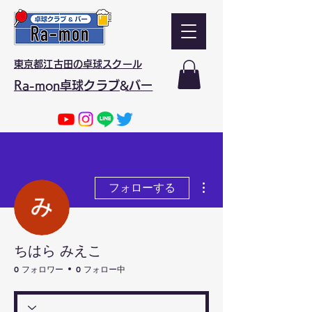
東京都江古田の卓球スクール
Ra-mon卓球クラブ&バー
その他
フォローする
ちはら みえこ
0 フォロワー
0 フォロー中