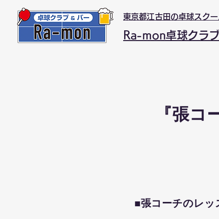
東京都江古田の卓球スクー
Ra-mon卓球クラ
『張コ
​■張コーチのレ