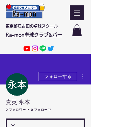
東京都江古田の卓球スクール
Ra-mon卓球クラブ&バー
その他
フォローする
貴英 永本
0 フォロワー
0 フォロー中