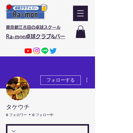
東京都江古田の卓球スクール
Ra-mon卓球クラブ&バー
その他
フォローする
タケウチ
0 フォロワー
0 フォロー中